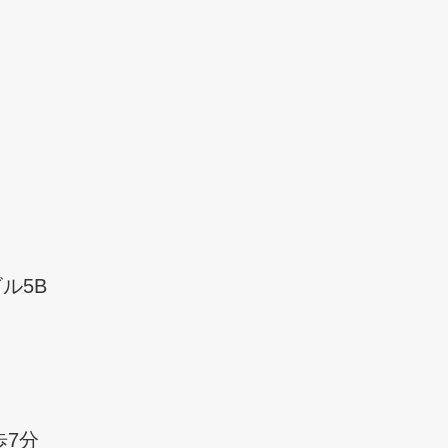
ル5B
歩7分